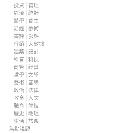
投資│管理
經濟│統計
醫學│養生
易經│數術
書評│影評
行銷│大數據
建築│設計
科普│科技
商管│經營
哲學│文學
藝術│音樂
政治│法律
教育│人文
體育│競技
歷史│地理
生活│旅遊
焦點議題