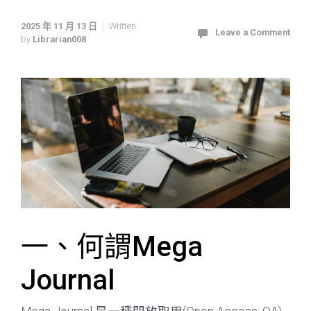
2025 年 11 月 13 日
Written
Leave a Comment
by
Librarian008
一、何謂Mega
Journal