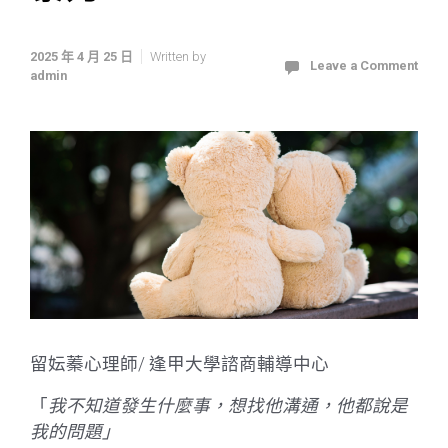
2025 年 4 月 25 日
Written by
Leave a Comment
admin
留妘蓁心理師/ 逢甲大學諮商輔導中心
「
我不知道發生什麼事，想找他溝通，他都說是
我的問題」