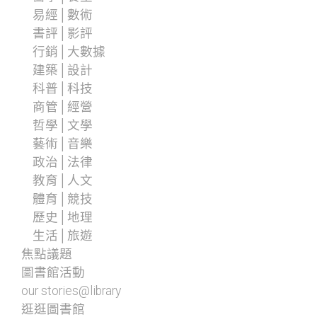
易經│數術
書評│影評
行銷│大數據
建築│設計
科普│科技
商管│經營
哲學│文學
藝術│音樂
政治│法律
教育│人文
體育│競技
歷史│地理
生活│旅遊
焦點議題
圖書館活動
our stories@library
逛逛圖書館