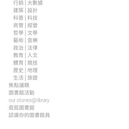
行銷│大數據
建築│設計
科普│科技
商管│經營
哲學│文學
藝術│音樂
政治│法律
教育│人文
體育│競技
歷史│地理
生活│旅遊
焦點議題
圖書館活動
our stories@library
逛逛圖書館
認識你的圖書館員