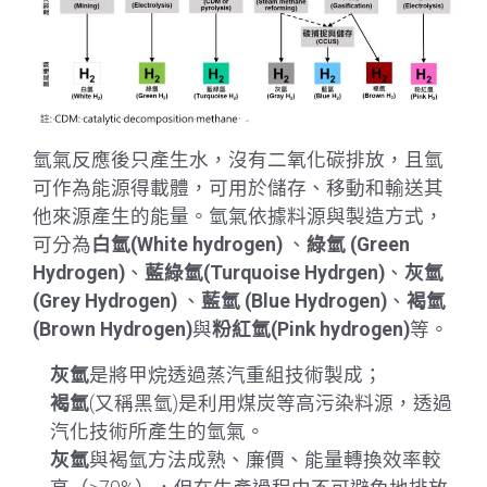
氫氣反應後只產生水，沒有二氧化碳排放，且氫
可作為能源得載體，可用於儲存、移動和輸送其
他來源產生的能量。氫氣依據料源與製造方式，
可分為
白氫(White hydrogen)
、
綠氫 (Green
Hydrogen)
、
藍綠氫(Turquoise Hydrgen)
、
灰氫
(Grey Hydrogen)
、
藍氫 (Blue Hydrogen)
、
褐氫
(Brown Hydrogen)
與
粉紅氫(Pink hydrogen)
等。
灰氫
是將甲烷透過蒸汽重組技術製成；
褐氫
(又稱黑氫)是利用煤炭等高污染料源，透過
汽化技術所產生的氫氣。
灰氫
與褐氫方法成熟、廉價、能量轉換效率較