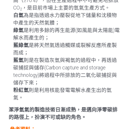
高（≥70%），但在生產過程中不可避免地排放
CO
，是目前市場上主要的氫氣生產方式。
2
白氫
為是指透過水力壓裂從地下儲量和沈積物
中產生的天然氣體；
綠氫
是利用多餘的再生能源(如風能與太陽能)電
解水而產生的；
藍綠氫
是將天然氣透過觸媒或裂解反應所產製
而成；
藍氫
則是在製造灰氫與褐氫的過程中，再透過
碳捕捉與儲存(Carbon capture and storage
technology)將過程中所排放的二氧化碳捕捉與
儲存下來；
粉紅氫
則是利用核能發電電解水產生出的氫
氣。
潔淨氫氣的製造技術日漸成熟，是邁向淨零碳排
的路徑上，扮演不可或缺的角色。