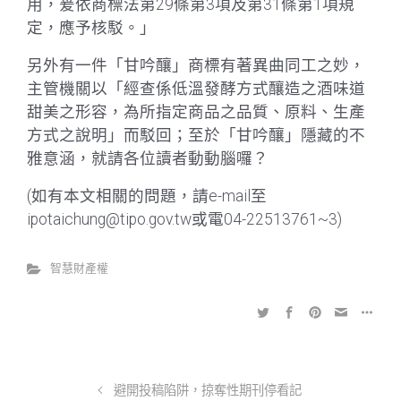
用，爰依商標法第29條第3項及第31條第1項規
定，應予核駁。」
另外有一件「甘吟釀」商標有著異曲同工之妙，
主管機關以「經查係低溫發酵方式釀造之酒味道
甜美之形容，為所指定商品之品質、原料、生產
方式之說明」而駁回；至於「甘吟釀」隱藏的不
雅意涵，就請各位讀者動動腦囉？
(如有本文相關的問題，請e-mail至
ipotaichung@tipo.gov.tw或電04-22513761~3)
智慧財產權
避開投稿陷阱，掠奪性期刊停看記