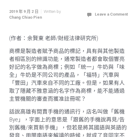
2019 年 9 月 2 日
Written by
Leave a Comment
Chang Chiao Pien
(作者：余賢東 老師/財經法律研究所)
商標是製造者賦予商品的標記，具有與其他製造
者相區別的辨識功能，通常製造者都會取個響亮
好記的名字做為商標；例如「統一」牛奶與「味
全」牛奶是不同公司的產品，「福特」汽車與
「豐田」汽車來自不同的工廠。但是，如果有人
取了隱藏不雅意涵的名字作為商標，能不能通過
主管機關的審查而獲准註冊呢？
話說高雄有間賣手機的通訊行，店名叫做「舊機
Bye」，字面上的意思是「跟舊的手機說再見/告
別舊機/來買新手機」，但若是將其國語與英語的
發音、用閩南語來解讀的時候，就成了音同字不