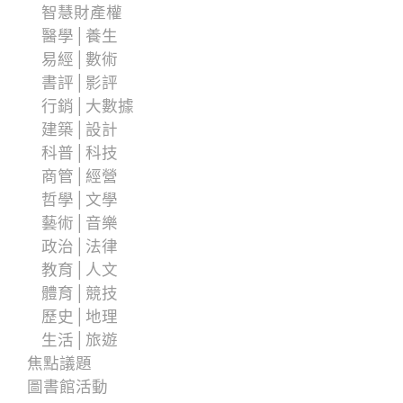
智慧財產權
醫學│養生
易經│數術
書評│影評
行銷│大數據
建築│設計
科普│科技
商管│經營
哲學│文學
藝術│音樂
政治│法律
教育│人文
體育│競技
歷史│地理
生活│旅遊
焦點議題
圖書館活動