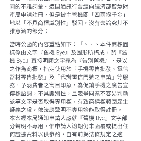
同的不雅詞彙。這間通訊行曾經向經濟部智慧財
產局申請註冊，但是被主管機關「四兩撥千金」
地以「不具商標識別性」駁回，沒有去論究其不
雅意涵的部分；
當時公函的內容重點如下：「、、、本件商標圖
樣係由文字『舊機 Bye』及圖形所構成，然『舊
機 Bye』直接明顯之字義為『告別舊機』，是以
之作為商標，指定使用於『手機零售批發、電信
器材零售批發』及『代辦電信門號之申請』等服
務，予消費者之寓目印象，為促銷手機之廣告宣
傳標語詞，不具識別性，且競爭同業不容易判斷
該等文字是否取得專用權，有致商標權範圍產生
疑義之虞，依法應聲明不專用始能取得註冊。
本案經本局通知申請人應就『舊機 Bye』文字部
分聲明不專用，惟申請人逾期仍未函覆或提出任
何證據資料以供參酌，自有前揭法條規定之適