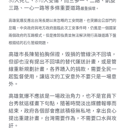
30人死亡、310人受傷，而三多一、二路、凱旋
三路、一心一路等多條重要道路
嚴重損壞。
高雄氣爆反應出台灣長期以來忽略的工安問題，也突顯出公部門的
怠職，中央政府與地方政府面臨此次工安事件時，仍舊是一個國家
兩個政府的互踢模式，但是推卸指責並無法解決現行高雄道路下盤
根錯結的石化管線問題。
高雄市長陳菊拍胸保證，毁損的管線決不回填，
但卻也沒有提出不回填的替代運送計畫，或是管
線重新規劃計畫，各界踴入的捐款，需要全民一
起監督使用，讓這次的工安意外不要只是一場意
外。
高雄氣爆不應該是一場政治角力，也不是官員下
台秀就這樣畫下句點，隨著時間淡出媒體報導而
結束，政府各個部會應該積極無私地，拿出良心
提出重建計畫，台灣需要作為，不需要口水與攻
訐。