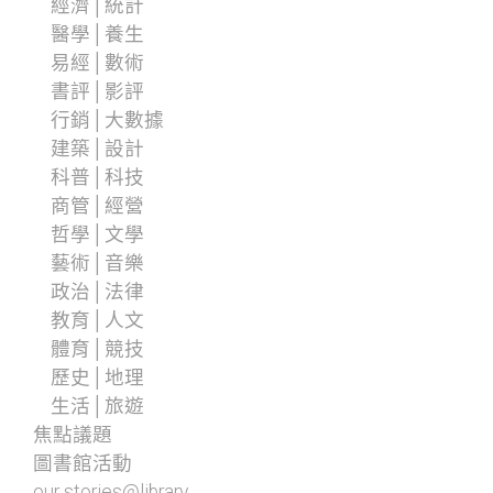
經濟│統計
醫學│養生
易經│數術
書評│影評
行銷│大數據
建築│設計
科普│科技
商管│經營
哲學│文學
藝術│音樂
政治│法律
教育│人文
體育│競技
歷史│地理
生活│旅遊
焦點議題
圖書館活動
our stories@library