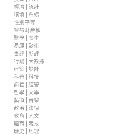
經濟│統計
環境│永續
性別平等
智慧財產權
醫學│養生
易經│數術
書評│影評
行銷│大數據
建築│設計
科普│科技
商管│經營
哲學│文學
藝術│音樂
政治│法律
教育│人文
體育│競技
歷史│地理