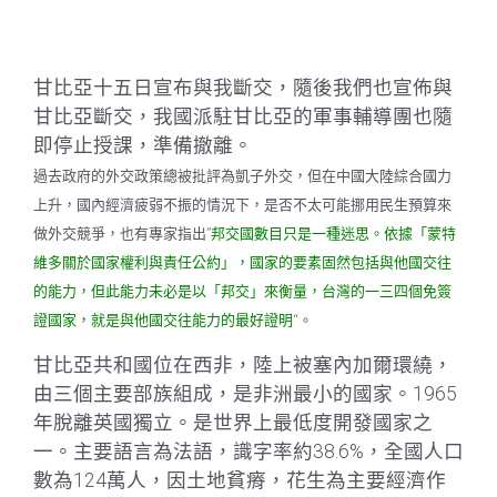
甘比亞十五日宣布與我斷交，隨後我們也宣佈與
甘比亞斷交，我國派駐甘比亞的軍事輔導團也隨
即停止授課，準備撤離。
過去政府的外交政策總被批評為凱子外交，但在中國大陸綜合國力
上升，國內經濟疲弱不振的情況下，是否不太可能挪用
民生預算來
做外交競爭，也有專家指出”
邦交國數目只是一種迷思。依據「蒙特
維多關於國家權利與責任公約」
，國家的要素固然包括與他國交往
的能力，但此能力未必是以「邦交」來衡量，台灣的一三四個免簽
證國家，就是與他國
交往能力的最好證明
“。
甘比亞共和國位在西非，陸上被塞內加爾環繞，
由三個主要部族組成，是非洲最小的國家。1965
年脫離英國獨立。是世界上最低度開發國家之
一。主要語言為法語，識字率約38.6%，全國人口
數為124萬人，因土地貧瘠，花生為主要經濟作