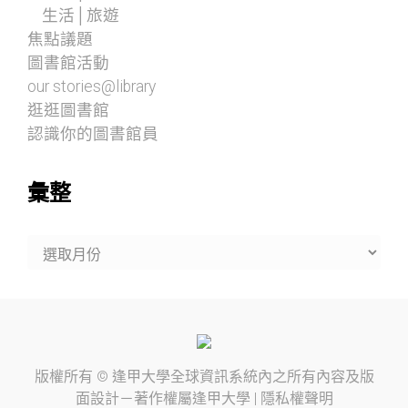
生活│旅遊
焦點議題
圖書館活動
our stories@library
逛逛圖書館
認識你的圖書館員
彙整
彙
整
版權所有 ©
逢甲大學
全球資訊系統內之所有內容及版
面設計－著作權屬
逢甲大學
|
隱私權聲明