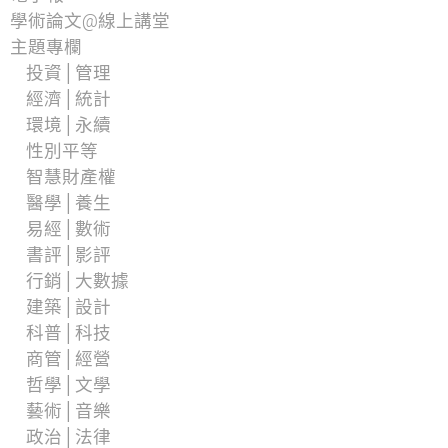
學術論文@線上講堂
主題專欄
投資│管理
經濟│統計
環境│永續
性別平等
智慧財產權
醫學│養生
易經│數術
書評│影評
行銷│大數據
建築│設計
科普│科技
商管│經營
哲學│文學
藝術│音樂
政治│法律