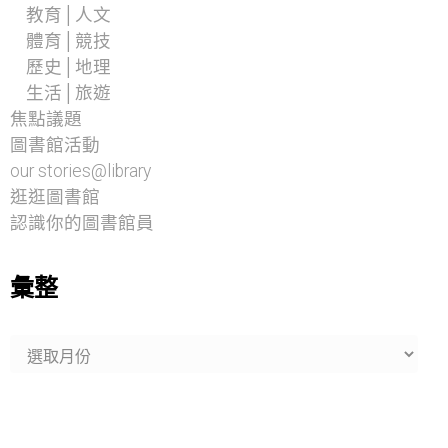
教育│人文
體育│競技
歷史│地理
生活│旅遊
焦點議題
圖書館活動
our stories@library
逛逛圖書館
認識你的圖書館員
彙整
彙
整