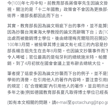
今(103)年七月中旬，前教育部長蔣偉寧先生因論
視，關注的是「十二年國教」政策會不會因為更換部
術界，連部長都因此而下台。
其實，教育部長因為論文瑕疵下台的事件，並不能算是”
因為抄襲台灣東海大學教授的論文而辭職下台；去(1
出處而被撤銷博士學位，後由總理梅克爾陪同召開記
100年3月間，被檢舉其博士論文有七成三的內容是
部長楊念祖先生在去年8月間，也因論文抄襲事件而
令人唏噓；官位最高的是匈牙利的總統施米特‧帕爾
銷，到了4月初就在國會會議上宣布辭去總統大位。
筆者提了這麼多因為論文抄襲而下台的例子，並不是
學術的清譽，在引用他人的著作內容時，要注意引用的
的規定：在”合理範圍”內引用他人的著作，並且明
多年之後(例如德國教育部長夏凡取得博士學位已經長
(如有本文相關的問題，請e-mail至ipotaichung@tipo.gov