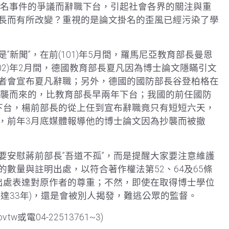
文掛名事件的爭議而辭職下台，引起社會各界的關注與重
長而有所改變？重視的是論文掛名的歪風已經污染了學
新聞”，在前(101)年5月間，羅馬尼亞教育部長曼恩
02)年2月間，德國教育部長夏凡因為博士論文隱瞞引文
者會宣布夏凡辭職；另外，德國的國防部長谷登柏格在
抄襲而來的，比教育部長早兩年下台；我國的前任國防
下台，楊前部長的從上任到宣布辭職竟只有短短六天，
，前年3月底媒體報導他的博士論文因為抄襲而被撤
要安慰蔣前部長”吾道不孤”，而是提醒大家要注意維護
數量與註明出處，以符合著作權法第52、64及65條
示出處表達對原作者的尊重；不然，即使在取得博士學位
達33年)，還是會被別人揭發，難逃公眾的監督。
.tw或電04-22513761~3)