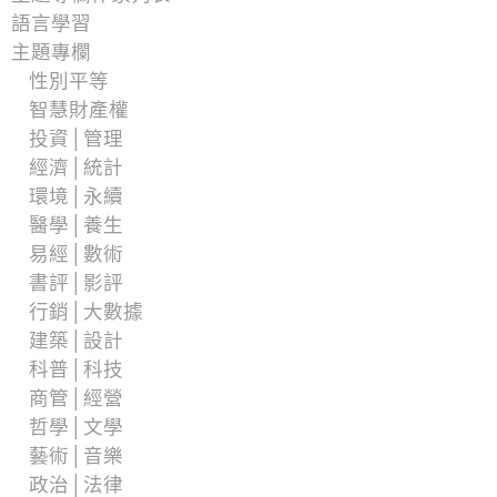
語言學習
主題專欄
性別平等
智慧財產權
投資│管理
經濟│統計
環境│永續
醫學│養生
易經│數術
書評│影評
行銷│大數據
建築│設計
科普│科技
商管│經營
哲學│文學
藝術│音樂
政治│法律