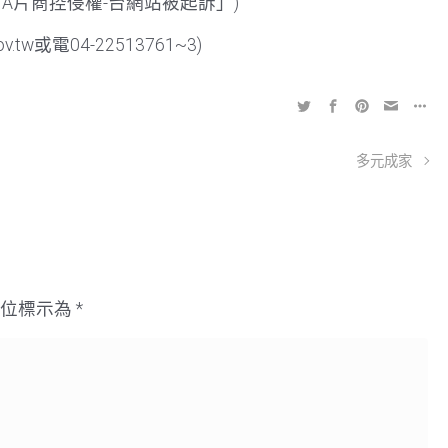
日A片商控侵權-台網站被起訴」)
.tw或電04-22513761~3)
多元成家
欄位標示為
*