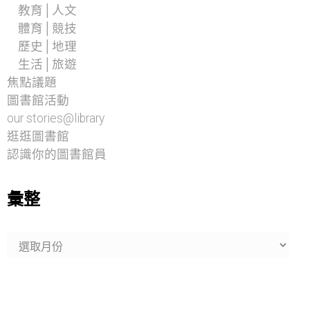
教育│人文
體育│競技
歷史│地理
生活│旅遊
焦點議題
圖書館活動
our stories@library
逛逛圖書館
認識你的圖書館員
彙整
彙
整