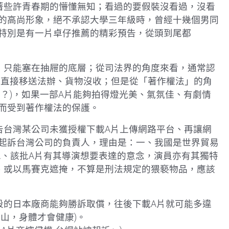
著些許青春期的懵懂無知；看過的要假裝沒看過，沒看
的高尚形象，絕不承認大學三年級時，曾經十幾個男同
特別是有一片卓仔推薦的精彩預告，從頭到尾都
，只能塞在抽屜的底層；從司法界的角度來看，通常認
就直接移送法辦、貨物沒收；但是從「著作權法」的角
？)，如果一部A片能夠拍得燈光美、氣氛佳、有劇情
而受到著作權法的保護。
告台灣某公司未獲授權下載A片上傳網路平台、再讓網
起訴台灣公司的負責人，理由是：一、我國是世界貿易
。二、該批A片有其導演想要表達的意念，演員亦有其獨特
、或以馬賽克遮掩，不算是刑法規定的猥褻物品，應該
段的日本廠商能夠勝訴取償，往後下載A片就可能多違
山，身體才會健康)。