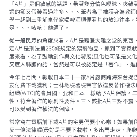
「A片」是個敏感的話題，帶著幾分情色曖昧、夾雜
過的卻又假裝看過許多、、、筆者為了維護身為教師
學一起到三重埔卓仔家喝啤酒順便看片的放浪往事，
是、、、咳咳！離題了。
從一般民眾的角度來看，A片是難登大雅之堂的東西
定A片是刑法第235條規定的猥褻物品，抓到了賣家
度來看，為了鼓勵創作與文化發展(風化也可能是文化
又感人肺腑的話，當然是可以被認定是「著作」、進
今年七月間，報載日本二十一家A片廠商跨海來台提
友付費下載獲利；士林地檢署檢察官依違反著作權法
組織(WTO)的會員國，要和日本一樣給予A片保護
性，符合著作的原創性要件。三、該批A片三點不露
可以受到著作權法的保障。
常常窩在電腦前下載A片的宅男們要小心啦！如果前
反一條法律喔(最好是不要下載啦，多出門走走、爬爬