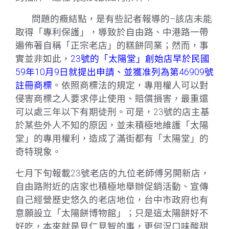
問題的癥結點，是有些記者報導的–該店未能
取得「專利保護」，導致於自由路、中港路一帶
遍佈著自稱「正宗老店」的糕餅同業；然而，事
實並非如此，
23號的「太陽堂」創始店早於民國
59年10月9日就提出申請、並獲准列為第46909號
註冊商標
。依照商標法的規定，專用權人可以對
侵害商標之人要求停止使用、賠償損害，最重還
可以處三年以下有期徒刑。可是，23號的店主基
於某些外人不知的原因，並未積極地維護「太陽
堂」的專用權利，造成了滿街都有「太陽堂」的
奇特現象。
七月下旬報載23號老店的九位老師傅另開新店，
自由路附近的店家也積極地舉辦促銷活動、宣傳
自己經營歷史悠久的老店地位，台中市政府也有
意願設立「太陽餅博物館」；只是這太陽餅好不
好吃，本來就是見仁見智的事，更何況口味酸甜