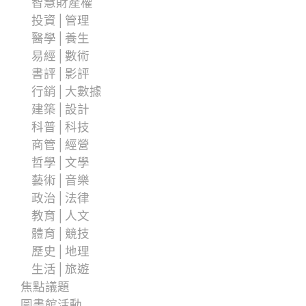
智慧財產權
投資│管理
醫學│養生
易經│數術
書評│影評
行銷│大數據
建築│設計
科普│科技
商管│經營
哲學│文學
藝術│音樂
政治│法律
教育│人文
體育│競技
歷史│地理
生活│旅遊
焦點議題
圖書館活動