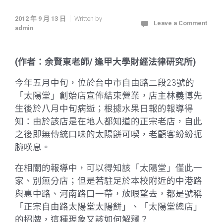
2012 年 9 月 13 日
Written by
Leave a Comment
admin
(作者：余賢東老師/ 逢甲大學財經法律研究所)
今年五月中旬，位於台中市自由路二段23號的
「太陽堂」創始店宣佈結束營業，店主林義博先
生後於八月中旬病逝；根據水果日報的報導得
知：由於該店是在地人都知道的正宗老店，自此
之後即無傳統口味的太陽餅可喫，老顧客紛紛扼
腕嘆息。
在相關的報導中，可以得知該「太陽堂」僅此一
家、別無分店；但是若駐足於本校附近的中港路
與惠中路、河南路口一帶，放眼望去，都是號稱
「正宗自由路太陽堂太陽餅」、「太陽堂總店」
的招牌，這種現象又該如何解釋？