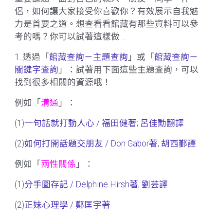
侶，如何讓大家接受你喜歡你？有效展示自我魅
力是首要之道。想查看看館藏有那些資料可以參
考的嗎？你可以試著這樣做…
1. 透過「
館藏查詢－主題查詢
」或「
館藏查詢－
關鍵字查詢
」：試著用下面這些主題查詢，可以
找到很多相關的資源哦！
例如「
溝通
」：
(1)
一句話就打動人心 / 福田健著; 呂佳勳翻譯
(2)
如何打開話題交朋友 / Don Gabor著; 胡西鄞譯
例如「
兩性關係
」：
(1)
分手圖存記 / Delphine Hirsh著; 劉芸譯
(2)
正妹心理學 / 鄭匡宇著