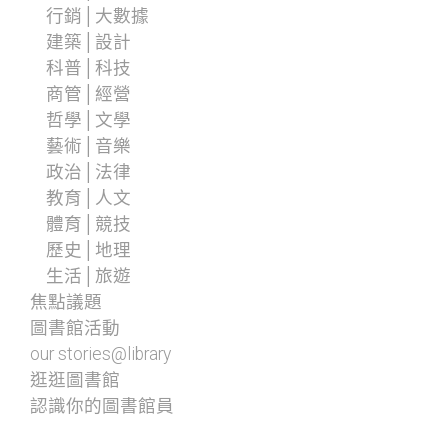
行銷│大數據
建築│設計
科普│科技
商管│經營
哲學│文學
藝術│音樂
政治│法律
教育│人文
體育│競技
歷史│地理
生活│旅遊
焦點議題
圖書館活動
our stories@library
逛逛圖書館
認識你的圖書館員