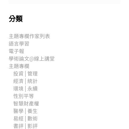
分類
主題專欄作家列表
語言學習
電子報
學術論文@線上講堂
主題專欄
投資│管理
經濟│統計
環境│永續
性別平等
智慧財產權
醫學│養生
易經│數術
書評│影評