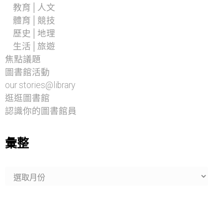
教育│人文
體育│競技
歷史│地理
生活│旅遊
焦點議題
圖書館活動
our stories@library
逛逛圖書館
認識你的圖書館員
彙整
彙
整