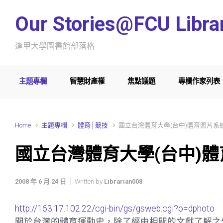
Skip to main content
Our Stories@FCU Libra
逢甲大學圖書館部落格
主題專欄
智慧財產權
焦點議題
專欄作家列表
Home
主題專欄
體育│競技
國立台灣體育大學(台中)體育照片系
國立台灣體育大學(台中)
2008 年 6 月 24 日
Written by
Librarian008
http://163.17.102.22/cgi-bin/gs/gsweb.cgi?o=dphoto
關於台灣的體育運動史，除了經由相關的文獻了解之