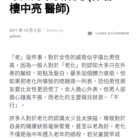
樓中亮 醫師)
2011 年 10 月 3 日
Written by
Leave a Comment
admin
「老」這件事，對於女性的威脅似乎遠比男性
高，因為一般人對於「老化」的認知大多只在外
表的皺紋、斑點及髮白，最多加個體力衰退。但
如果把老化所導致的問題逐一列表，恐怕男性朋
友要比女性更恐慌了。女人擔心外表，但男人卻
擔心雄風不振，而老化的主要徵兆就是—「不
行」。
許多人對於老化的認識太少且太狹隘，導致對於
自身的健康狀態毫無警覺，甚至以老為好。老化
不僅是指中年邁入老年的過程，若兒童提早成