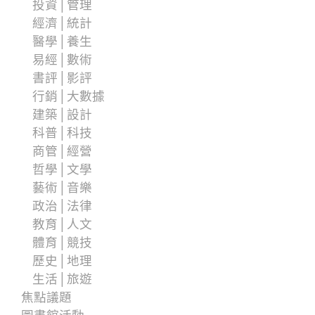
投資│管理
經濟│統計
醫學│養生
易經│數術
書評│影評
行銷│大數據
建築│設計
科普│科技
商管│經營
哲學│文學
藝術│音樂
政治│法律
教育│人文
體育│競技
歷史│地理
生活│旅遊
焦點議題