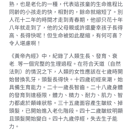
熟，也是老化的一種，代表這孩童的生命進程比
同齡的小孩走的快，相對的，餘命就縮短了。別
人花十二年的時間才走到青春期，他卻只花十年
八年就走到了，他的父母親或許還慶幸孩子長得
高、長得快呢！但生命被如此壓縮，有何可喜？
令人堪慮啊！
《黃帝內經》中，紀錄了人類生長、發育、衰
老…等一個完整的生理過程。在符合天道（自然
法則）的情況之下，人類的女性應該在七歲時開
始替換乳牙，頭髮長得快。十四歲初經來潮，始
具備生育能力。二十一歲長智齒。二十八歲身體
的發育到達極限，體力、精力、耐力、肌力、智
力都處於顛峰狀態。三十五歲面容產生皺紋、掉
頭髮，已開始進入老化階段。四十二歲皺紋明顯
且頭髮開始變白。四十九歲停經，失去生子能
力。