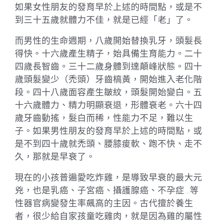
如果女性朋友的發育早於上述的時間點，或是不
到三十五歲就體力不佳，就是已經「老」了。
而男性的生命週期，八歲開始替換乳牙，頭髮長
得快。十六歲產生精子，始具備生育能力。二十
四歲長智齒。三十二歲身體到達顛峰狀態。四十
歲頭髮變少（禿頭）牙齒槁黃，開始進入老化階
段。四十八歲面容產生皺紋，頭髮開始變白。五
十六歲體力、精力明顯衰退，形體衰老。六十四
歲牙齒動搖，髮白而稀，性能力不足，難以生
子。如果男性朋友的發育早於上述的時間點，或
是不到四十歲就禿頭、腰膝痠軟、跑不快、走不
久，那就是早衰了。
現在的小孩普遍愛吃炸雞，是導致早衰的最大元
兇，也是乳癌、子宮癌、攝護腺癌、不孕症…等
性器官病變發生率飆高的主因。古代擅於養生
者，很少給自家孩童吃雞肉，就是因為雞的屬性