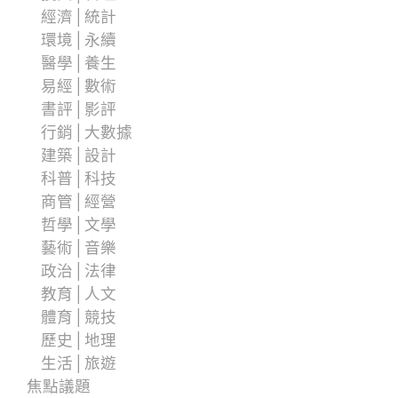
經濟│統計
環境│永續
醫學│養生
易經│數術
書評│影評
行銷│大數據
建築│設計
科普│科技
商管│經營
哲學│文學
藝術│音樂
政治│法律
教育│人文
體育│競技
歷史│地理
生活│旅遊
焦點議題