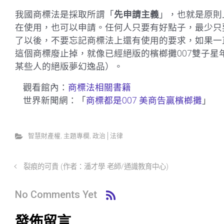
我國商標法是採取所謂「
先申請主義
」，也就是原則
在使用，也可以申請。任何人只要有好點子，最少只要
了以後，不要忘記商標法上還有使用的要求，如果一
這個商標廢止掉，就像已經絕版的檳榔攤007雙子星
某些人的絕版夢幻逸品）。
觀看館內：
商標法相關書籍
世界新聞網：「
商標都是007 美商告贏檳榔攤
」
智慧財產權
,
主題專欄
,
政治│法律
裂痕的可貴 (作者：潘才學 老師/通識教育中心)
No Comments Yet
發佈留言