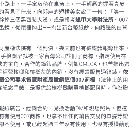
蜿蜒鄉間小路上，一手拿菸倚在車窗上，一手輕鬆的握著真皮
的看見了什麼，向鄰座的短裙美女說了一句：「等一
幹掉三個黑西裝大漢，或是報考
逢甲大學財法所
。007
墨鏡，從懷裡掏出——掏出新台幣紙鈔，向路邊的白背
財產權法院有一個判決，幾天前也有被媒體報導出來，
7加手槍圖早就被一家台灣公司註冊了商標，指定使用在
缺的主角，合作的鐘錶品牌，例如OMEGA，也曾推出過
要是經營檳榔和檳榔灰的內銷，沒有經營販售過鐘錶，
依
國公司要求智慧財產局撤銷這個007商標
（法律上的用
年度紀念手錶」是提供給檳榔攤購買檳榔配料時，作為贈
報紙廣告、經銷合約、兌換活動DM和現場照片，但這
前有使用007商標，也拿不出任何銷售交易的單據等證
卻不使用，或已經超過三年沒有使用，也沒有授權給別