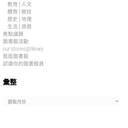
教育│人文
體育│競技
歷史│地理
生活│旅遊
焦點議題
圖書館活動
our stories@library
逛逛圖書館
認識你的圖書館員
彙整
彙
整