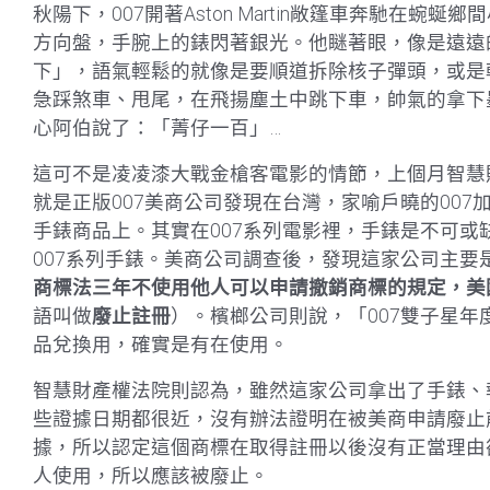
秋陽下，007開著Aston Martin敞篷車奔馳在
方向盤，手腕上的錶閃著銀光。他瞇著眼，像是遠遠
下」，語氣輕鬆的就像是要順道拆除核子彈頭，或是
急踩煞車、甩尾，在飛揚塵土中跳下車，帥氣的拿下
心阿伯說了：「菁仔一百」…
這可不是凌凌漆大戰金槍客電影的情節，上個月智慧
就是正版007美商公司發現在台灣，家喻戶曉的00
手錶商品上。其實在007系列電影裡，手錶是不可或
007系列手錶。美商公司調查後，發現這家公司主
商標法三年不使用他人可以申請撤銷商標的規定，美
語叫做
廢止註冊
）。檳榔公司則說，「007雙子星
品兌換用，確實是有在使用。
智慧財產權法院則認為，雖然這家公司拿出了手錶、
些證據日期都很近，沒有辦法證明在被美商申請廢止
據，所以認定這個商標在取得註冊以後沒有正當理由
人使用，所以應該被廢止。