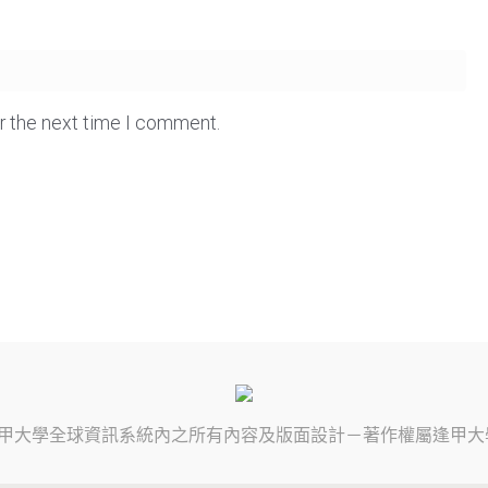
or the next time I comment.
甲大學
全球資訊系統內之所有內容及版面設計－著作權屬
逢甲大