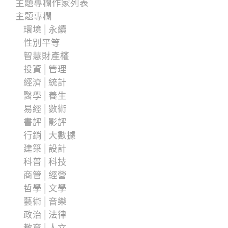
主題專欄作家列表
主題專欄
環境│永續
性別平等
智慧財產權
投資│管理
經濟│統計
醫學│養生
易經│數術
書評│影評
行銷│大數據
建築│設計
科普│科技
商管│經營
哲學│文學
藝術│音樂
政治│法律
教育│人文