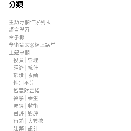
分類
主題專欄作家列表
語言學習
電子報
學術論文@線上講堂
主題專欄
投資│管理
經濟│統計
環境│永續
性別平等
智慧財產權
醫學│養生
易經│數術
書評│影評
行銷│大數據
建築│設計