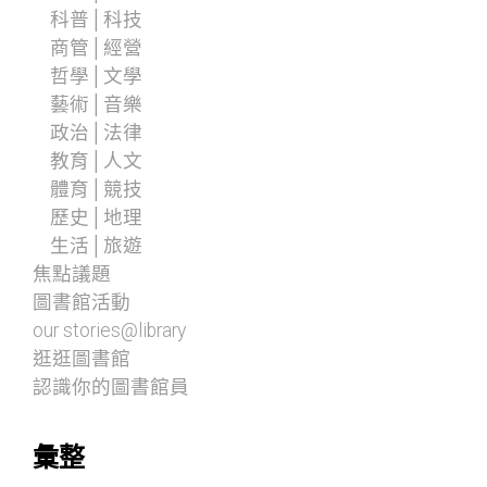
科普│科技
商管│經營
哲學│文學
藝術│音樂
政治│法律
教育│人文
體育│競技
歷史│地理
生活│旅遊
焦點議題
圖書館活動
our stories@library
逛逛圖書館
認識你的圖書館員
彙整