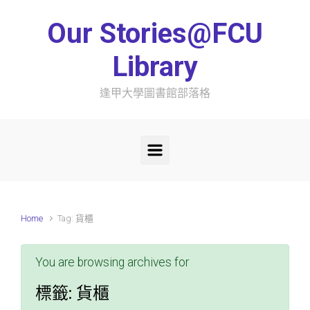
Skip to main content
Our Stories@FCU
Library
逢甲大學圖書館部落格
Home
Tag: 貨櫃
You are browsing archives for
標籤:
貨櫃