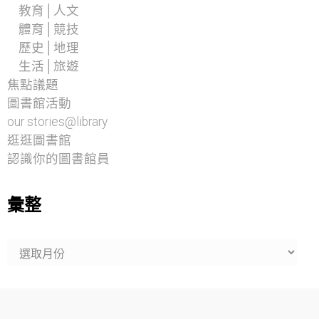
教育│人文
體育│競技
歷史│地理
生活│旅遊
焦點議題
圖書館活動
our stories@library
逛逛圖書館
認識你的圖書館員
彙整
彙
整