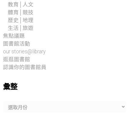
教育│人文
體育│競技
歷史│地理
生活│旅遊
焦點議題
圖書館活動
our stories@library
逛逛圖書館
認識你的圖書館員
彙整
彙
整