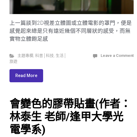
上一篇談到2D視差立體圖或立體電影的罩門，便是
感覺起來總是只有遠近幾個不同層狀的感受，而無
實物立體飽足感
主題專欄
,
科普│科技
,
生活│
Leave a Comment
旅遊
Read More
會變色的膠帶貼畫(作者：
林泰生 老師/逢甲大學光
電學系)