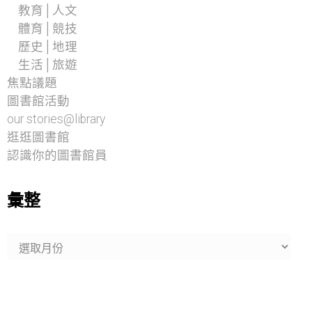
教育│人文
體育│競技
歷史│地理
生活│旅遊
焦點議題
圖書館活動
our stories@library
逛逛圖書館
認識你的圖書館員
彙整
彙
整