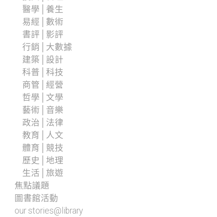
醫學│養生
易經│數術
書評│影評
行銷│大數據
建築│設計
科普│科技
商管│經營
哲學│文學
藝術│音樂
政治│法律
教育│人文
體育│競技
歷史│地理
生活│旅遊
焦點議題
圖書館活動
our stories@library