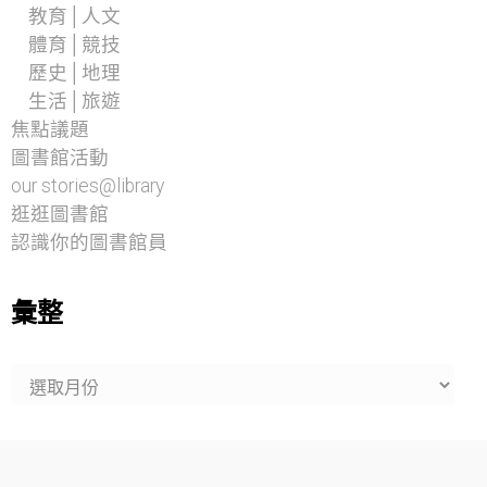
教育│人文
體育│競技
歷史│地理
生活│旅遊
焦點議題
圖書館活動
our stories@library
逛逛圖書館
認識你的圖書館員
彙整
彙
整