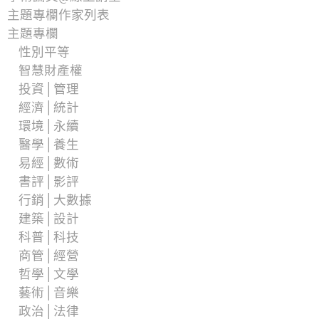
主題專欄作家列表
主題專欄
性別平等
智慧財產權
投資│管理
經濟│統計
環境│永續
醫學│養生
易經│數術
書評│影評
行銷│大數據
建築│設計
科普│科技
商管│經營
哲學│文學
藝術│音樂
政治│法律