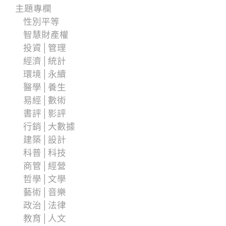
主題專欄
性別平等
智慧財產權
投資│管理
經濟│統計
環境│永續
醫學│養生
易經│數術
書評│影評
行銷│大數據
建築│設計
科普│科技
商管│經營
哲學│文學
藝術│音樂
政治│法律
教育│人文