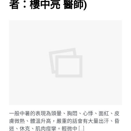
者：樓中亮 醫師)
一般中暑的表現為頭暈、胸悶、心悸、面紅、皮
膚微熱、體溫升高，嚴重的話會有大量出汗、昏
迷、休克、肌肉痙攣。輕微中 […]