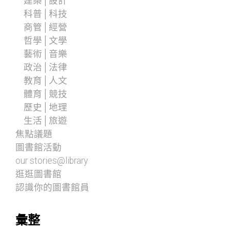
建築│設計
科普│科技
商管│經營
哲學│文學
藝術│音樂
政治│法律
教育│人文
體育│競技
歷史│地理
生活│旅遊
焦點議題
圖書館活動
our stories@library
逛逛圖書館
認識你的圖書館員
彙整