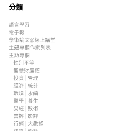
分類
語言學習
電子報
學術論文@線上講堂
主題專欄作家列表
主題專欄
性別平等
智慧財產權
投資│管理
經濟│統計
環境│永續
醫學│養生
易經│數術
書評│影評
行銷│大數據