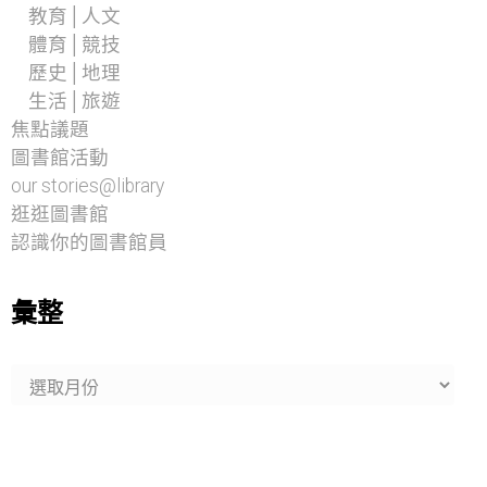
教育│人文
體育│競技
歷史│地理
生活│旅遊
焦點議題
圖書館活動
our stories@library
逛逛圖書館
認識你的圖書館員
彙整
彙
整