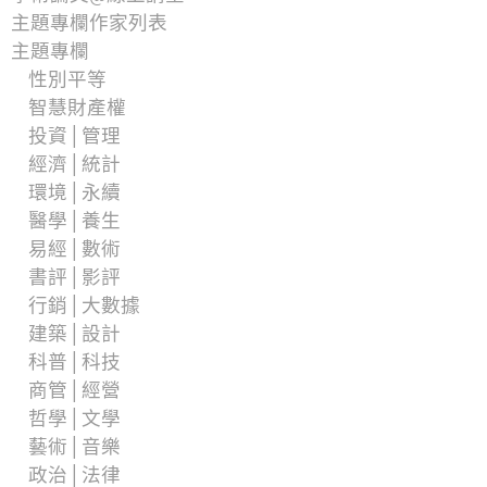
主題專欄作家列表
主題專欄
性別平等
智慧財產權
投資│管理
經濟│統計
環境│永續
醫學│養生
易經│數術
書評│影評
行銷│大數據
建築│設計
科普│科技
商管│經營
哲學│文學
藝術│音樂
政治│法律