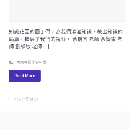
知識花園的園丁們，為我們澆灌知識，裁出知識的
輪廓，擴展了我們的視野。 余瓊宜 老師 余賢東 老
師 劉靜敏 老師 […]
主題專欄作家列表
Read More
Newer Entries